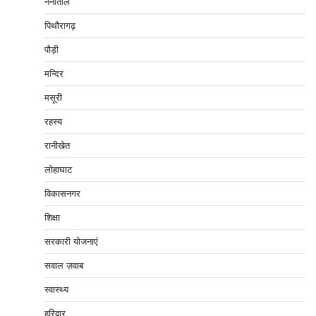
नैनीताल
पिथौरागढ़
पौड़ी
मन्दिर
मसूरी
रहस्य
रानीखेत
लोहाघाट
विकासनगर
शिक्षा
सरकारी योजनाएं
सवाल ज़वाब
स्वास्थ्य
हरिद्वार