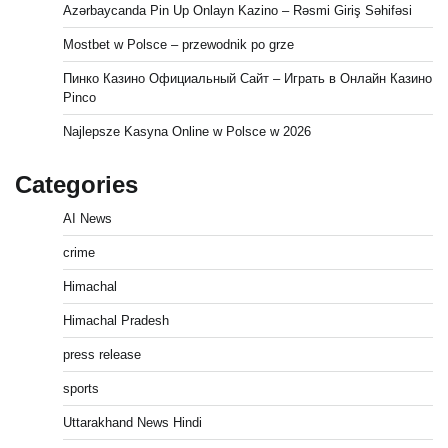
Azərbaycanda Pin Up Onlayn Kazino – Rəsmi Giriş Səhifəsi
Mostbet w Polsce – przewodnik po grze
Пинко Казино Официальный Сайт – Играть в Онлайн Казино
Pinco
Najlepsze Kasyna Online w Polsce w 2026
Categories
AI News
crime
Himachal
Himachal Pradesh
press release
sports
Uttarakhand News Hindi