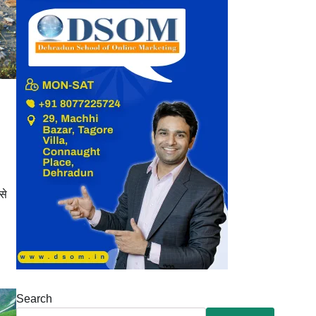
से
Search