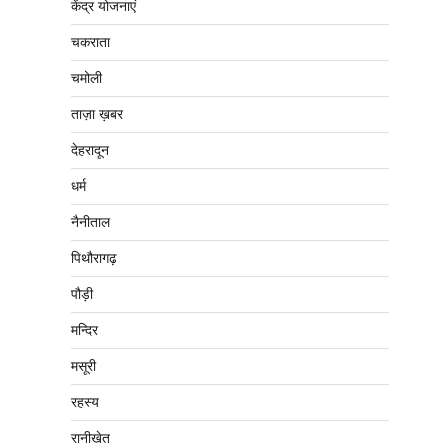
केंद्र योजनाएं
चकराता
चमोली
ताज़ा ख़बर
देहरादून
धर्म
नैनीताल
पिथौरागढ़
पौड़ी
मन्दिर
मसूरी
रहस्य
रानीखेत