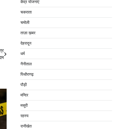
केंद्र योजनाएं
चकराता
चमोली
ताज़ा ख़बर
देहरादून
त्र
धर्म
कदम
नैनीताल
पिथौरागढ़
पौड़ी
मन्दिर
मसूरी
रहस्य
रानीखेत