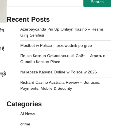
Search
Recent Posts
Azərbaycanda Pin Up Onlayn Kazino – Rəsmi
नीय
Giriş Səhifəsi
Mostbet w Polsce – przewodnik po grze
 है
Пинко Казино Официальный Сайт – Играть в
Онлайн Казино Pinco
Najlepsze Kasyna Online w Polsce w 2026
ुड़े
Richard Casino Australia Review – Bonuses,
Payments, Mobile & Security
Categories
AI News
crime