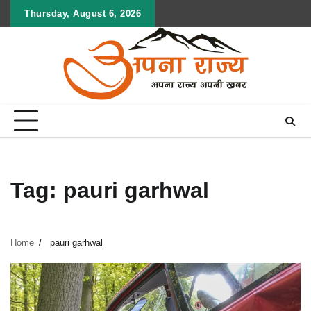
Skip
Thursday, August 6, 2026
to
content
Tag:
pauri garhwal
Home
pauri garhwal