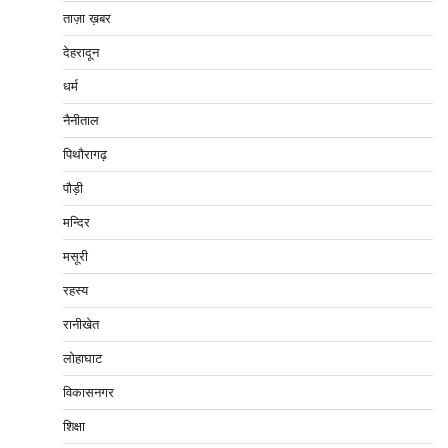
ताज़ा ख़बर
देहरादून
धर्म
नैनीताल
पिथौरागढ़
पौड़ी
मन्दिर
मसूरी
रहस्य
रानीखेत
लोहाघाट
विकासनगर
शिक्षा