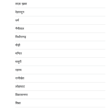
ताज़ा ख़बर
देहरादून
धर्म
नैनीताल
पिथौरागढ़
पौड़ी
मन्दिर
मसूरी
रहस्य
रानीखेत
लोहाघाट
विकासनगर
शिक्षा