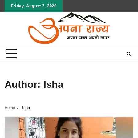
Skip
Friday, August 7, 2026
to
content
Author:
Isha
Home
Isha