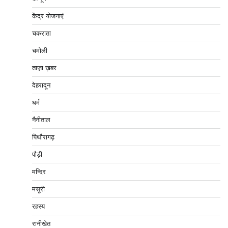
केंद्र योजनाएं
चकराता
चमोली
ताज़ा ख़बर
देहरादून
धर्म
नैनीताल
पिथौरागढ़
पौड़ी
मन्दिर
मसूरी
रहस्य
रानीखेत