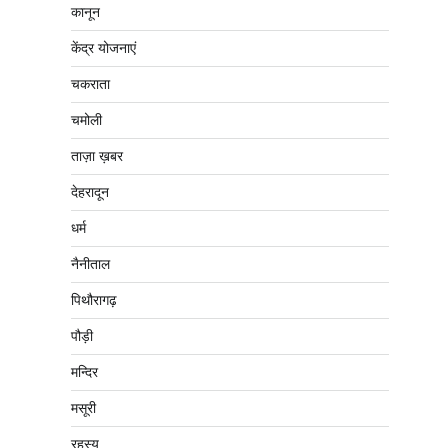
कानून
केंद्र योजनाएं
चकराता
चमोली
ताज़ा ख़बर
देहरादून
धर्म
नैनीताल
पिथौरागढ़
पौड़ी
मन्दिर
मसूरी
रहस्य