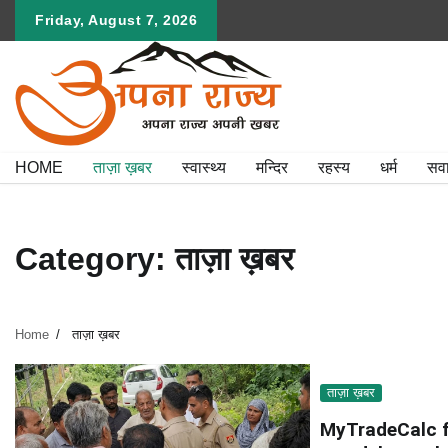
Skip
Friday, August 7, 2026
to
content
HOME
ताज़ा ख़बर
स्वास्थ्य
मन्दिर
रहस्य
धर्म
सव
Category:
ताज़ा ख़बर
Home
ताज़ा ख़बर
ताज़ा ख़बर
MyTradeCalc fo