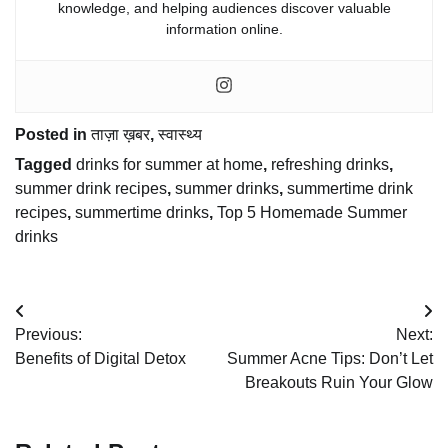
knowledge, and helping audiences discover valuable
information online.
Posted in
ताज़ा ख़बर
,
स्वास्थ्य
Tagged
drinks for summer at home
,
refreshing drinks
,
summer drink recipes
,
summer drinks
,
summertime drink
recipes
,
summertime drinks
,
Top 5 Homemade Summer
drinks
Post
Previous:
Next:
navigation
Benefits of Digital Detox
Summer Acne Tips: Don’t Let
Breakouts Ruin Your Glow