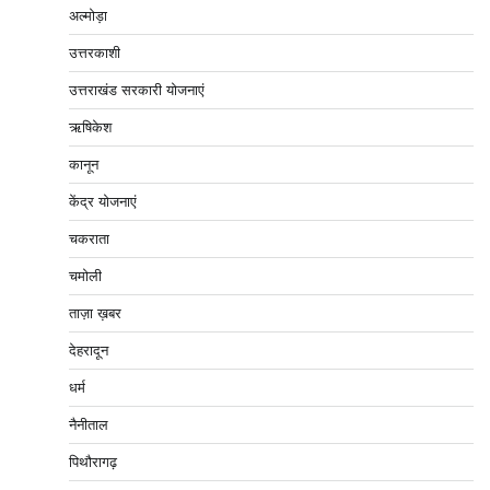
अल्मोड़ा
उत्तरकाशी
उत्तराखंड सरकारी योजनाएं
ऋषिकेश
कानून
केंद्र योजनाएं
चकराता
चमोली
ताज़ा ख़बर
देहरादून
धर्म
नैनीताल
पिथौरागढ़