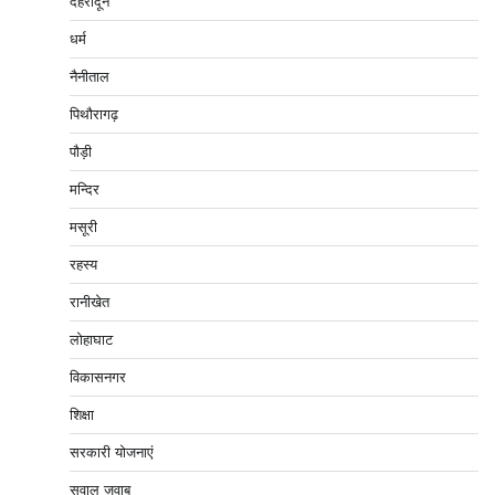
देहरादून
धर्म
नैनीताल
पिथौरागढ़
पौड़ी
मन्दिर
मसूरी
रहस्य
रानीखेत
लोहाघाट
विकासनगर
शिक्षा
सरकारी योजनाएं
सवाल ज़वाब