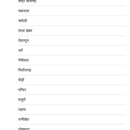
केंद्र योजनाएं
चकराता
चमोली
ताज़ा ख़बर
देहरादून
धर्म
नैनीताल
पिथौरागढ़
पौड़ी
मन्दिर
मसूरी
रहस्य
रानीखेत
लोहाघाट