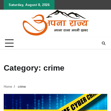
Skip
Saturday, August 8, 2026
to
content
Category:
crime
Home
crime