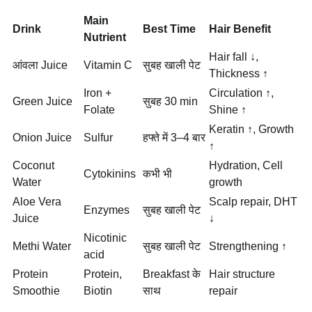
Main
Drink
Best Time
Hair Benefit
Nutrient
Hair fall ↓,
आंवला Juice
Vitamin C
सुबह खाली पेट
Thickness ↑
Iron +
Circulation ↑,
Green Juice
सुबह 30 min
Folate
Shine ↑
Keratin ↑, Growth
Onion Juice
Sulfur
हफ्ते में 3–4 बार
↑
Coconut
Hydration, Cell
Cytokinins
कभी भी
Water
growth
Aloe Vera
Scalp repair, DHT
Enzymes
सुबह खाली पेट
Juice
↓
Nicotinic
Methi Water
सुबह खाली पेट
Strengthening ↑
acid
Protein
Protein,
Breakfast के
Hair structure
Smoothie
Biotin
साथ
repair