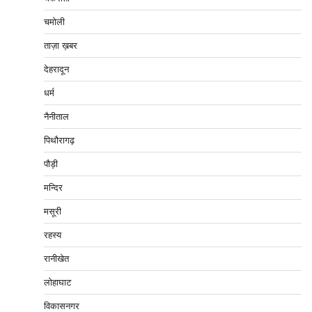
चमोली
ताज़ा ख़बर
देहरादून
धर्म
नैनीताल
पिथौरागढ़
पौड़ी
मन्दिर
मसूरी
रहस्य
रानीखेत
लोहाघाट
विकासनगर