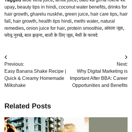
upay
,
beauty tips in hindi
,
coconut water benefits
,
drinks for
hair growth
,
gharelu nuskhe
,
green juice
,
hair care tips
,
hair
fall
,
hair growth
,
health tips hindi
,
methi water
,
natural
remedies
,
onion juice for hair
,
protein smoothie
,
आंवला जूस
,
घरेलू नुस्खे
,
बाल झड़ना
,
बालों के लिए जूस
,
मेथी के फायदे
Post
Previous:
Next:
navigation
Easy Banana Shake Recipe |
Why Digital Marketing is
Quick & Creamy Homemade
Important After BBA: Career
Milkshake
Opportunities and Benefits
Related Posts