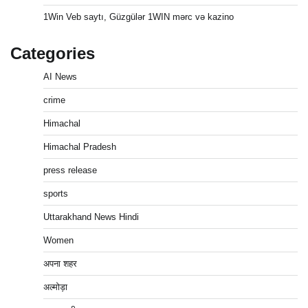
1Win Veb saytı, Güzgülər 1WIN mərc və kazino
Categories
AI News
crime
Himachal
Himachal Pradesh
press release
sports
Uttarakhand News Hindi
Women
अपना शहर
अल्मोड़ा