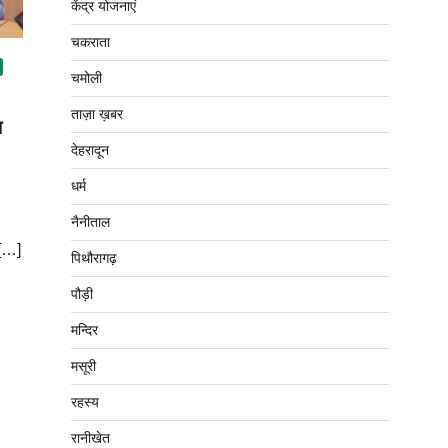
केंद्र योजनाएं
चकराता
चमोली
ताज़ा ख़बर
ा
देहरादून
धर्म
नैनीताल
 […]
पिथौरागढ़
पौड़ी
मन्दिर
मसूरी
रहस्य
रानीखेत