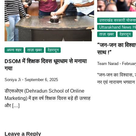
उत्तराखंड सरकारी योजनाए
Uttarakhand News Hi
ताज़ा ख़बर
देहरादून
“जन-जन का विश्व
अपना शहर
ताज़ा ख़बर
देहरादून
साथ !”
DSOM में शिक्षक दिवस धूमधाम से मनाया
Team Narad
Februar
गया
“जन-जन का विश्वास, 
Soniya Ji
September 6, 2025
नर एवं नारायण भगवान
डीएसओएम (Dehradun School of Online
Marketing) में इस वर्ष शिक्षक दिवस बड़े ही उत्साह
और […]
Leave a Reply