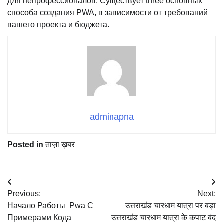
для непрофессионалов. Существует three основных
способа создания PWA, в зависимости от требований
вашего проекта и бюджета.
adminapna
Posted in
ताज़ा ख़बर
Post
Previous:
Next:
navigation
Начало Работы ️ Pwa С
उत्तराखंड चारधाम यात्रा पर बड़ा
Примерами Кода
उत्तराखंड चारधाम यात्रा के कपाट बंद