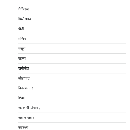
नैनीताल
पिथौरागढ़
पौड़ी
मन्दिर
मसूरी
रहस्य
रानीखेत
लोहाघाट
विकासनगर
शिक्षा
सरकारी योजनाएं
सवाल ज़वाब
स्वास्थ्य