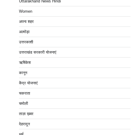
Uttarakhand News Hindi
Women
अपना शहर
अल्मोड़ा
उत्तरकाशी
उत्तराखंड सरकारी योजनाएं
ऋषिकेश
कानून
केंद्र योजनाएं
चकराता
चमोली
ताज़ा ख़बर
देहरादून
धर्म