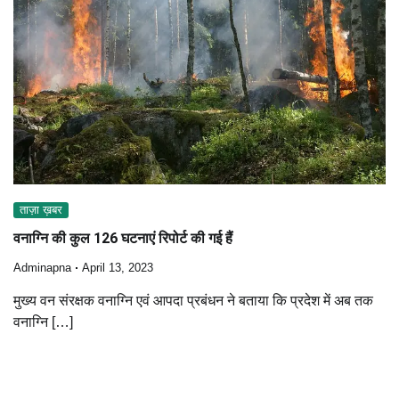
ताज़ा ख़बर
वनाग्नि की कुल 126 घटनाएं रिपोर्ट की गई हैं
Adminapna
April 13, 2023
मुख्य वन संरक्षक वनाग्नि एवं आपदा प्रबंधन ने बताया कि प्रदेश में अब तक
वनाग्नि […]