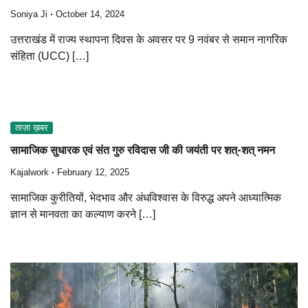
Soniya Ji
October 14, 2024
उत्तराखंड में राज्य स्थापना दिवस के अवसर पर 9 नवंबर से समान नागरिक
संहिता (UCC) […]
ताज़ा ख़बर
सामाजिक सुधारक एवं संत गुरु रविदास जी की जयंती पर शत्-शत् नमन
Kajalwork
February 12, 2025
सामाजिक कुरीतियों, भेदभाव और अंधविश्वास के विरुद्ध अपने आध्यात्मिक
ज्ञान से मानवता का कल्याण करने […]