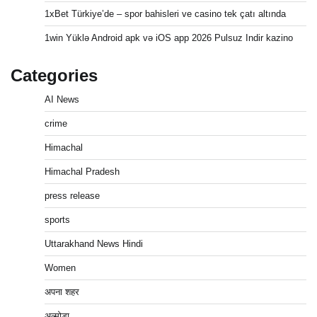
1xBet Türkiye’de – spor bahisleri ve casino tek çatı altında
1win Yüklə Android apk və iOS app 2026 Pulsuz Indir kazino
Categories
AI News
crime
Himachal
Himachal Pradesh
press release
sports
Uttarakhand News Hindi
Women
अपना शहर
अल्मोड़ा