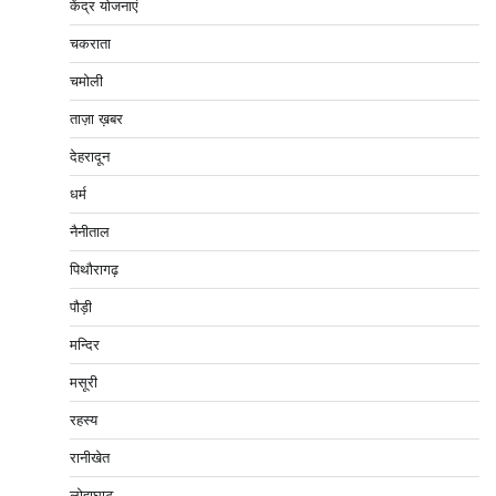
केंद्र योजनाएं
चकराता
चमोली
ताज़ा ख़बर
देहरादून
धर्म
नैनीताल
पिथौरागढ़
पौड़ी
मन्दिर
मसूरी
रहस्य
रानीखेत
लोहाघाट