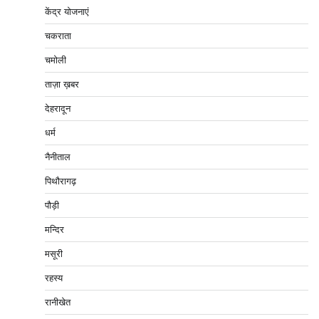
केंद्र योजनाएं
चकराता
चमोली
ताज़ा ख़बर
देहरादून
धर्म
नैनीताल
पिथौरागढ़
पौड़ी
मन्दिर
मसूरी
रहस्य
रानीखेत