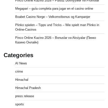
Pinco Online Kazino 2026 – Pulsuz Dövriyyələr və Promolar
Megapari – guía completa para jugar en el casino online
Boabet Casino Norge – Velkomstbonus og Kampanjer
Plinko spielen – Tipps und Tricks – Wie spielt man Plinko in
Online-Casinos
Pinco Online Kazino 2026 – Bonuslar və Aksiyalar (Пинко
Казино Онлайн)
Categories
AI News
crime
Himachal
Himachal Pradesh
press release
sports