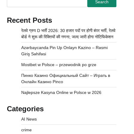
Search
Recent Posts
रेलवे ग्रुप D भर्ती 2026: 30 हजार पदों पर होगी बंपर भर्ती, रेलवे
बोर्ड ने शुरू की रिक्तियों की गणना; जल्द जारी होगा नोटिफिकेशन
Azərbaycanda Pin Up Onlayn Kazino – Rəsmi
Giriş Səhifəsi
Mostbet w Polsce – przewodnik po grze
Пинко Казино Официальный Сайт – Играть в
Онлайн Казино Pinco
Najlepsze Kasyna Online w Polsce w 2026
Categories
AI News
crime