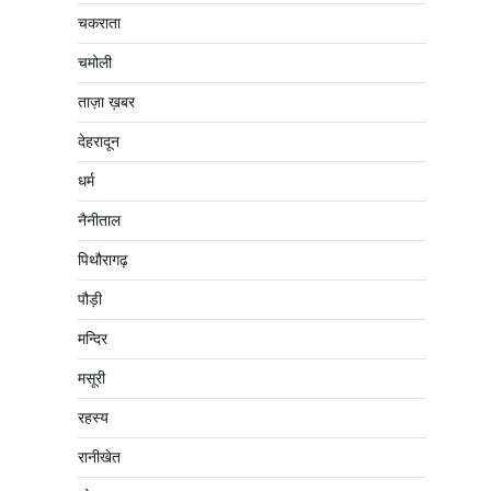
चकराता
चमोली
ताज़ा ख़बर
देहरादून
धर्म
नैनीताल
पिथौरागढ़
पौड़ी
मन्दिर
मसूरी
रहस्य
रानीखेत