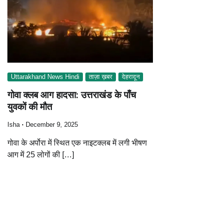
Uttarakhand News Hindi
ताज़ा ख़बर
देहरादून
गोवा क्लब आग हादसा: उत्तराखंड के पाँच
युवकों की मौत
Isha
December 9, 2025
गोवा के अर्पोरा में स्थित एक नाइटक्लब में लगी भीषण
आग में 25 लोगों की […]