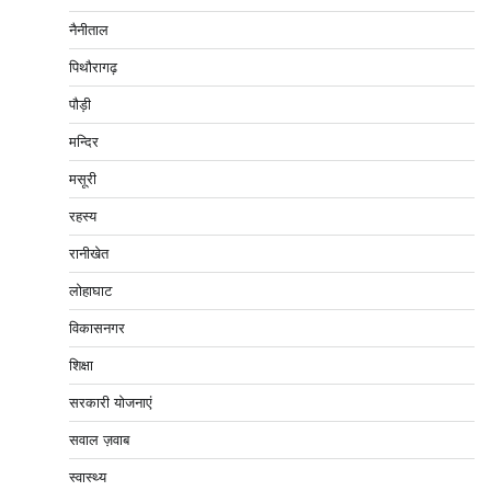
नैनीताल
पिथौरागढ़
पौड़ी
मन्दिर
मसूरी
रहस्य
रानीखेत
लोहाघाट
विकासनगर
शिक्षा
सरकारी योजनाएं
सवाल ज़वाब
स्वास्थ्य