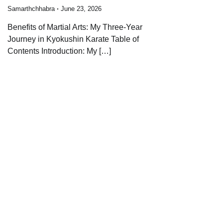
Samarthchhabra
June 23, 2026
Benefits of Martial Arts: My Three-Year
Journey in Kyokushin Karate Table of
Contents Introduction: My […]