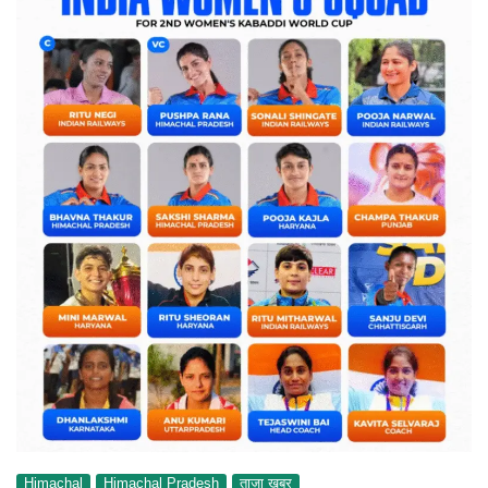
Himachal
Himachal Pradesh
ताज़ा ख़बर