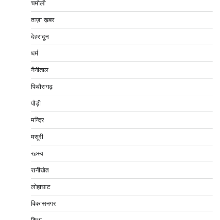
चमोली
ताज़ा ख़बर
देहरादून
धर्म
नैनीताल
पिथौरागढ़
पौड़ी
मन्दिर
मसूरी
रहस्य
रानीखेत
लोहाघाट
विकासनगर