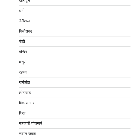
देहरादून
धर्म
नैनीताल
पिथौरागढ़
पौड़ी
मन्दिर
मसूरी
रहस्य
रानीखेत
लोहाघाट
विकासनगर
शिक्षा
सरकारी योजनाएं
सवाल ज़वाब