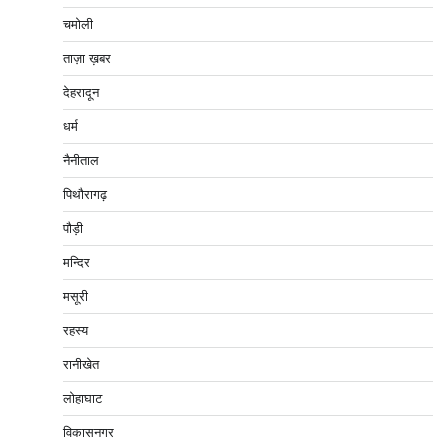
चमोली
ताज़ा ख़बर
देहरादून
धर्म
नैनीताल
पिथौरागढ़
पौड़ी
मन्दिर
मसूरी
रहस्य
रानीखेत
लोहाघाट
विकासनगर