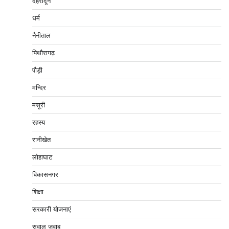
देहरादून
धर्म
नैनीताल
पिथौरागढ़
पौड़ी
मन्दिर
मसूरी
रहस्य
रानीखेत
लोहाघाट
विकासनगर
शिक्षा
सरकारी योजनाएं
सवाल ज़वाब