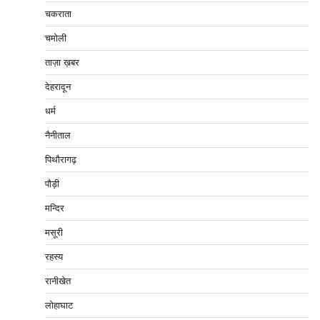
चकराता
चमोली
ताज़ा ख़बर
देहरादून
धर्म
नैनीताल
पिथौरागढ़
पौड़ी
मन्दिर
मसूरी
रहस्य
रानीखेत
लोहाघाट