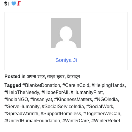
है।
Soniya Ji
Posted in
अपना शहर
,
ताज़ा ख़बर
,
देहरादून
Tagged
#BlanketDonation
,
#CareInCold
,
#HelpingHands
,
#HelpTheNeedy
,
#HopeForAll
,
#HumanityFirst
,
#IndiaNGO
,
#Insaniyat
,
#KindnessMatters
,
#NGOIndia
,
#ServeHumanity
,
#SocialServiceIndia
,
#SocialWork
,
#SpreadWarmth
,
#SupportHomeless
,
#TogetherWeCan
,
#UnitedHumanFoundation
,
#WinterCare
,
#WinterRelief