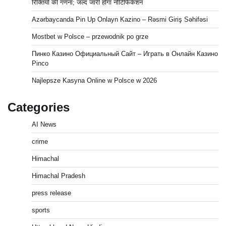
रिक्तियों की गणना; जल्द जारी होगा नोटिफिकेशन
Azərbaycanda Pin Up Onlayn Kazino – Rəsmi Giriş Səhifəsi
Mostbet w Polsce – przewodnik po grze
Пинко Казино Официальный Сайт – Играть в Онлайн Казино
Pinco
Najlepsze Kasyna Online w Polsce w 2026
Categories
AI News
crime
Himachal
Himachal Pradesh
press release
sports