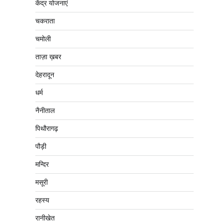
केंद्र योजनाएं
चकराता
चमोली
ताज़ा ख़बर
देहरादून
धर्म
नैनीताल
पिथौरागढ़
पौड़ी
मन्दिर
मसूरी
रहस्य
रानीखेत