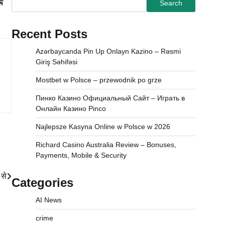
रू
Search
Recent Posts
Azərbaycanda Pin Up Onlayn Kazino – Rəsmi
Giriş Səhifəsi
Mostbet w Polsce – przewodnik po grze
Пинко Казино Официальный Сайт – Играть в
Онлайн Казино Pinco
Najlepsze Kasyna Online w Polsce w 2026
Richard Casino Australia Review – Bonuses,
Payments, Mobile & Security
 से
Categories
AI News
crime