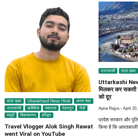
उत्तरकाशी
ताज़ा ख़बर
Uttarkashi News
मिलकर कर सकती है 
को दूर
ताज़ा ख़बर
Uttarakhand News Hindi
अपना शहर
उत्तरकाशी
ऋषिकेश
चकराता
देहरादून
पौड़ी
Apna Rajya
April 20
मसूरी
विकासनगर
हरिद्वार
प्रदेश सरकार और पुल
Travel Vlogger Alok Singh Rawat
किया है कि आपतकालीन 
went Viral on YouTube