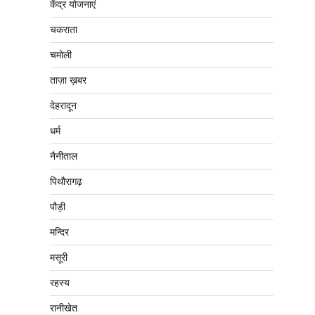
केंद्र योजनाएं
चकराता
चमोली
ताज़ा ख़बर
देहरादून
धर्म
नैनीताल
पिथौरागढ़
पौड़ी
मन्दिर
मसूरी
रहस्य
रानीखेत