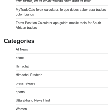
दरोगा निलंबित, बस को बार-बार रुकवाकर चेकिंग कराने का मामला
MyTradeCalc forex calculator: lo que debes saber para traders
colombianos
Forex Position Calculator app guide: mobile tools for South
African traders
Categories
AI News
crime
Himachal
Himachal Pradesh
press release
sports
Uttarakhand News Hindi
Women