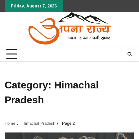
Skip
Friday, August 7, 2026
to
content
Category:
Himachal
Pradesh
Home
Himachal Pradesh
Page 2