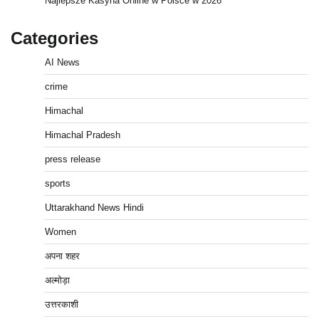
Najlepsze Kasyna Online w Polsce w 2026
Categories
AI News
crime
Himachal
Himachal Pradesh
press release
sports
Uttarakhand News Hindi
Women
अपना शहर
अल्मोड़ा
उत्तरकाशी