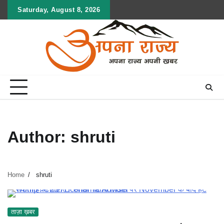
Skip
Saturday, August 8, 2026
to
content
Author:
shruti
Home
shruti
ताज़ा ख़बर