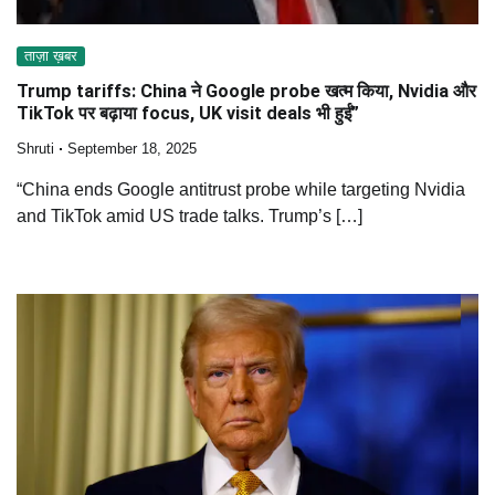
ताज़ा ख़बर
Trump tariffs: China ने Google probe खत्म किया, Nvidia और
TikTok पर बढ़ाया focus, UK visit deals भी हुईं”
Shruti
September 18, 2025
“China ends Google antitrust probe while targeting Nvidia
and TikTok amid US trade talks. Trump’s […]