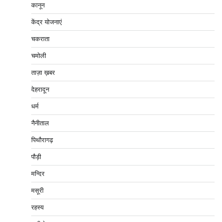
कानून
केंद्र योजनाएं
चकराता
चमोली
ताज़ा ख़बर
देहरादून
धर्म
नैनीताल
पिथौरागढ़
पौड़ी
मन्दिर
मसूरी
रहस्य