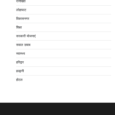
रानीखेत
लोहाघाट
विकासनगर
शिक्षा
सरकारी योजनाएं
सवाल ज़वाब
स्वास्थ्य
हरिद्वार
हल्द्वानी
होटल