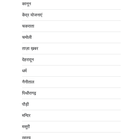
कानून
केंद्र योजनाएं
चकराता
चमोली
ताज़ा ख़बर
देहरादून
धर्म
नैनीताल
पिथौरागढ़
पौड़ी
मन्दिर
मसूरी
रहस्य