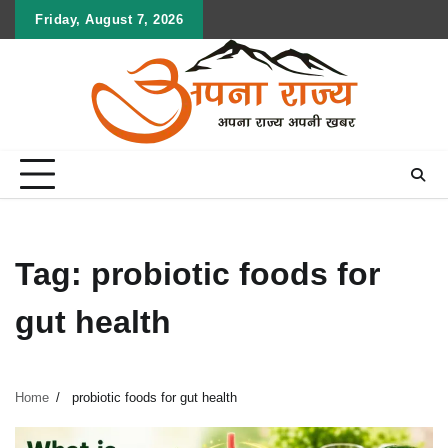
Skip
Friday, August 7, 2026
to
content
Tag:
probiotic foods for
gut health
Home
probiotic foods for gut health