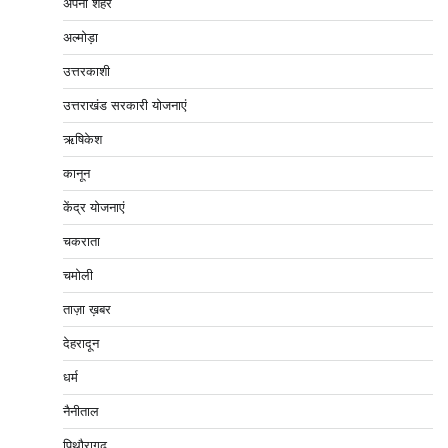
अपना शहर
अल्मोड़ा
उत्तरकाशी
उत्तराखंड सरकारी योजनाएं
ऋषिकेश
कानून
केंद्र योजनाएं
चकराता
चमोली
ताज़ा ख़बर
देहरादून
धर्म
नैनीताल
पिथौरागढ़