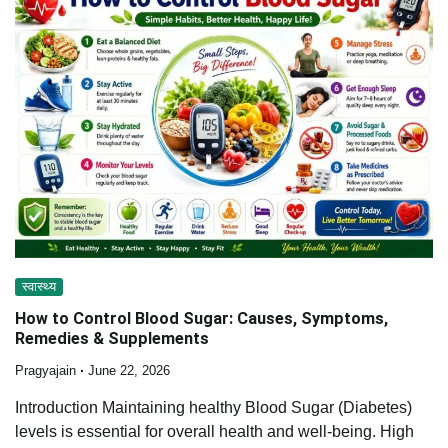
स्वास्थ्य
How to Control Blood Sugar: Causes, Symptoms,
Remedies & Supplements
Pragyajain
June 22, 2026
Introduction Maintaining healthy Blood Sugar (Diabetes)
levels is essential for overall health and well-being. High