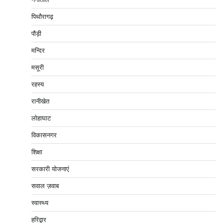
पिथौरागढ़
पौड़ी
मन्दिर
मसूरी
रहस्य
रानीखेत
लोहाघाट
विकासनगर
शिक्षा
सरकारी योजनाएं
सवाल ज़वाब
स्वास्थ्य
हरिद्वार