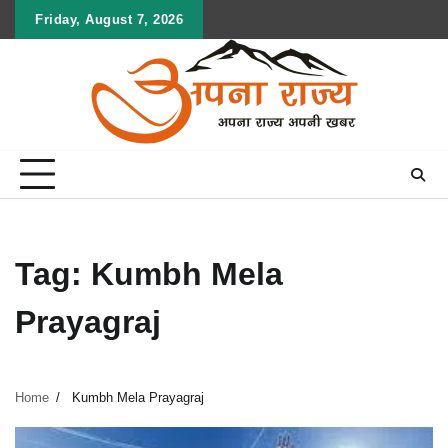
Skip
Friday, August 7, 2026
to
content
Tag:
Kumbh Mela
Prayagraj
Home
Kumbh Mela Prayagraj