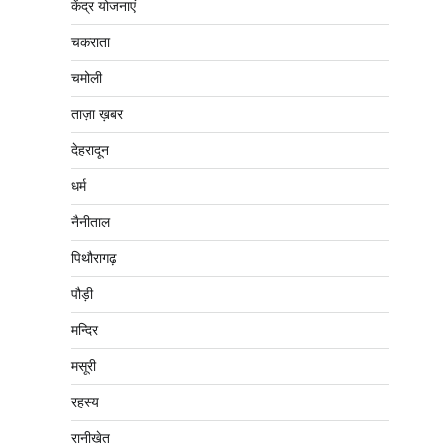
केंद्र योजनाएं
चकराता
चमोली
ताज़ा ख़बर
देहरादून
धर्म
नैनीताल
पिथौरागढ़
पौड़ी
मन्दिर
मसूरी
रहस्य
रानीखेत