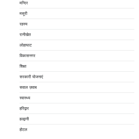
मन्दिर
मसूरी
रहस्य
रानीखेत
लोहाघाट
विकासनगर
शिक्षा
सरकारी योजनाएं
सवाल ज़वाब
स्वास्थ्य
हरिद्वार
हल्द्वानी
होटल