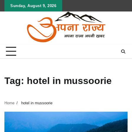
Skip
Sunday, August 9, 2026
to
content
Tag:
hotel in mussoorie
Home
hotel in mussoorie