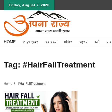
Skip
Friday, August 7, 2026
to
content
HOME
ताज़ा ख़बर
स्वास्थ्य
मन्दिर
रहस्य
धर्म
सव
Tag:
#HairFallTreatment
Home
#HairFallTreatment