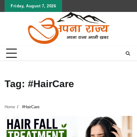
Skip
Friday, August 7, 2026
to
content
Tag:
#HairCare
Home
#HairCare