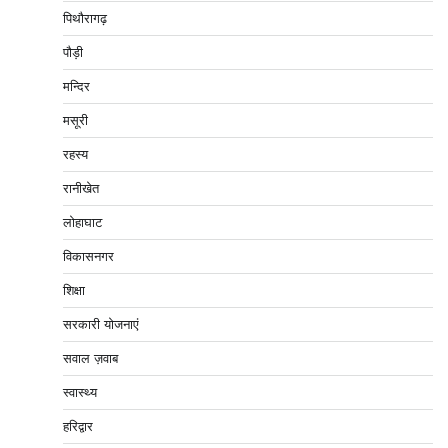
पिथौरागढ़
पौड़ी
मन्दिर
मसूरी
रहस्य
रानीखेत
लोहाघाट
विकासनगर
शिक्षा
सरकारी योजनाएं
सवाल ज़वाब
स्वास्थ्य
हरिद्वार