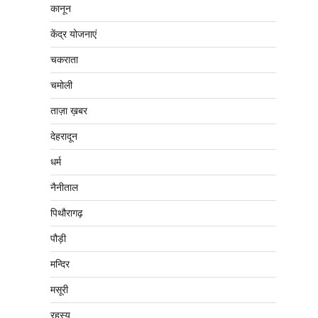
कानून
केंद्र योजनाएं
चकराता
चमोली
ताज़ा ख़बर
देहरादून
धर्म
नैनीताल
पिथौरागढ़
पौड़ी
मन्दिर
मसूरी
रहस्य