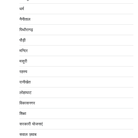
धर्म
नैनीताल
पिथौरागढ़
पौड़ी
मन्दिर
मसूरी
रहस्य
रानीखेत
लोहाघाट
विकासनगर
शिक्षा
सरकारी योजनाएं
सवाल ज़वाब