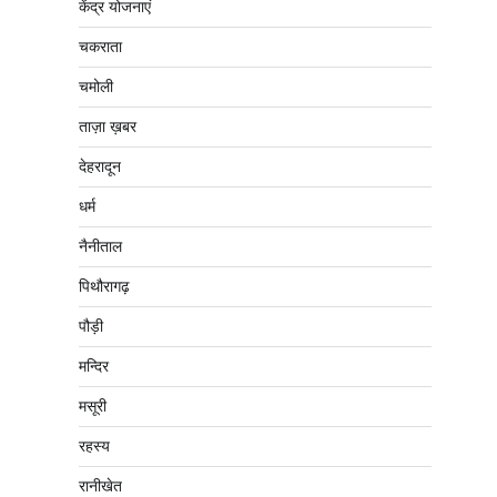
केंद्र योजनाएं
चकराता
चमोली
ताज़ा ख़बर
देहरादून
धर्म
नैनीताल
पिथौरागढ़
पौड़ी
मन्दिर
मसूरी
रहस्य
रानीखेत