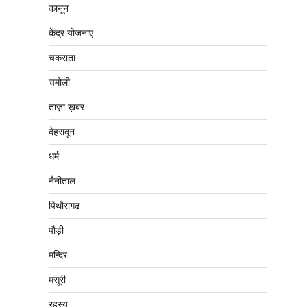
कानून
केंद्र योजनाएं
चकराता
चमोली
ताज़ा ख़बर
देहरादून
धर्म
नैनीताल
पिथौरागढ़
पौड़ी
मन्दिर
मसूरी
रहस्य