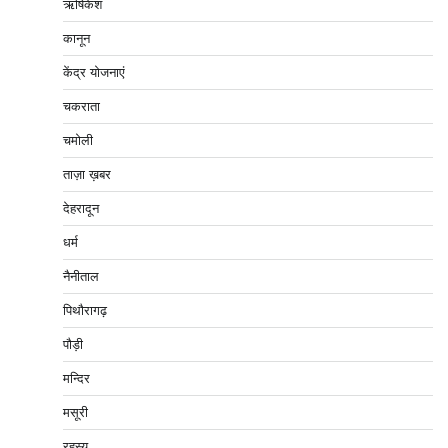
ऋषिकेश
कानून
केंद्र योजनाएं
चकराता
चमोली
ताज़ा ख़बर
देहरादून
धर्म
नैनीताल
पिथौरागढ़
पौड़ी
मन्दिर
मसूरी
रहस्य