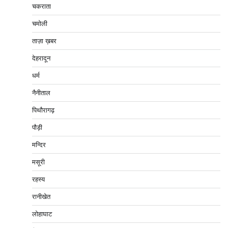
चकराता
चमोली
ताज़ा ख़बर
देहरादून
धर्म
नैनीताल
पिथौरागढ़
पौड़ी
मन्दिर
मसूरी
रहस्य
रानीखेत
लोहाघाट